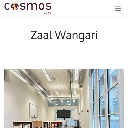
OVERSLAAN NAAR INHOUD
Zaal Wangari