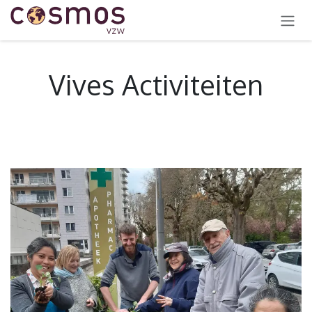
OVERSLAAN NAAR INHOUD
Vives Activiteiten